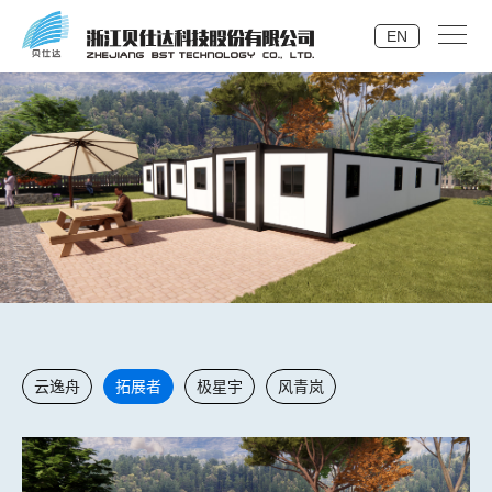
EN
云逸舟
拓展者
极星宇
风青岚